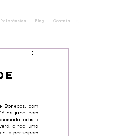
Referências
Blog
Contato
de
e Bonecos, com 
6 de julho, com 
nomada artista 
erá, ainda, uma 
 que participam 