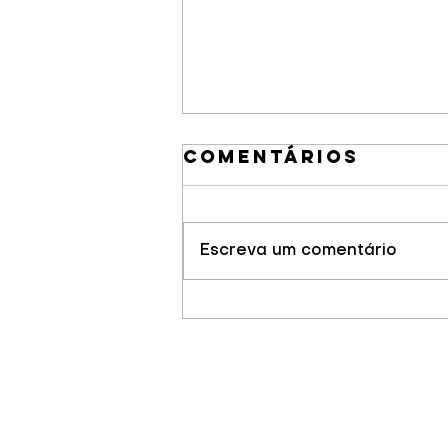
Comentários
Escreva um comentário
Guarapuava
conquista selo
de Indicação
Geográfia para
cervejas
artesanais