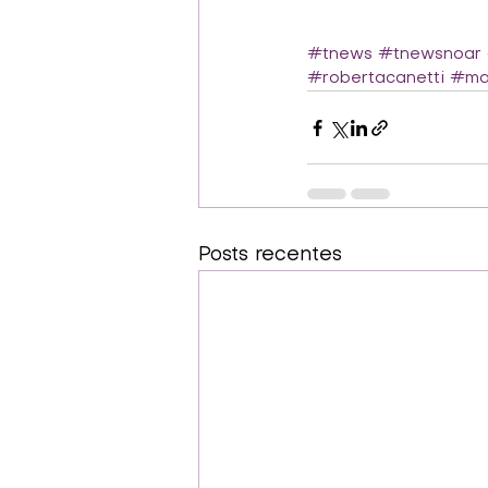
#tnews
#tnewsnoar
#robertacanetti
#mar
Posts recentes