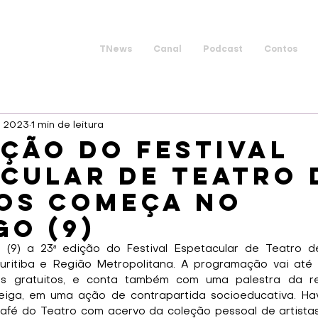
TNews
Canal
Podcast
Contos
de 2023
1 min de leitura
ição do Festival
cular de Teatro 
os começa no
o (9)
9) a 23ª edição do Festival Espetacular de Teatro d
ritiba e Região Metropolitana. A programação vai até 1
os gratuitos, e conta também com uma palestra da re
eiga, em uma ação de contrapartida socioeducativa. Hav
fé do Teatro com acervo da coleção pessoal de artistas