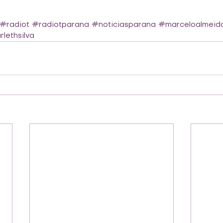
#radiot
#radiotparana
#noticiasparana
#marceloalmeid
lethsilva