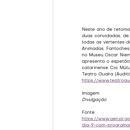
Neste ano de retoma
duas convidadas, de 
todas as vertentes d
Animadas, Fantoches,
no Museu Oscar Niem
apresenta o espetácu
catarinense Cia Mútu
https://www.teatrogu
Imagem:
Divulgação
Fonte:
https://www.aen.pr.g
dia-9-com-programac