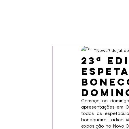
TNews
7 de jul. 
23ª ed
Espeta
Bonec
doming
Começa no domingo (
apresentações em Cu
todos os espetácul
bonequeira Tadica V
exposição no Novo Ca