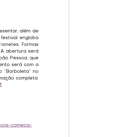
sentar, além de 
estival engloba 
ionetes, Formas 
A abertura será 
oão Pessoa, que 
ento será com a 
 “Borboleta” no 
Teatro Guaíra (Auditório Salvador de Ferrante - Guairinha). Link com a programação completa: 
3
necos-comeca-