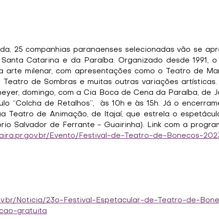
da, 25 companhias paranaenses selecionadas vão se apre
Santa Catarina e da Paraíba. Organizado desde 1991, o f
a arte milenar, com apresentações como o Teatro de Mar
 Teatro de Sombras e muitas outras variações artísticas. 
eyer, domingo, com a Cia Boca de Cena da Paraíba, de J
lo “Colcha de Retalhos”,  às 10h e às 15h. Já o encerram
a Teatro de Animação, de Itajaí, que estrela o espetáculo
aira.pr.gov.br/Evento/Festival-de-Teatro-de-Bonecos-202
ov.br/Noticia/23o-Festival-Espetacular-de-Teatro-de-Bo
ao-gratuita