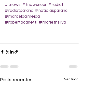
#tnews
#tnewsnoar
#radiot
#radiotparana
#noticiasparana
#marceloalmeida
#robertacanetti
#marlethsilva
Ver tudo
Posts recentes