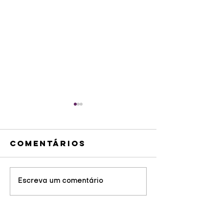
Comentários
Venda de
Escreva um comentário
Revital
ingressos
da Visc
para partida
de