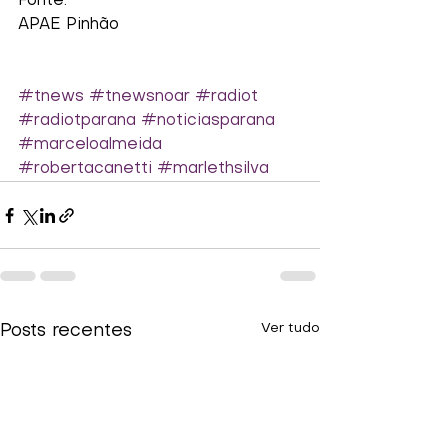
Fonte:
APAE Pinhão
#tnews
#tnewsnoar
#radiot
#radiotparana
#noticiasparana
#marceloalmeida
#robertacanetti
#marlethsilva
Ver tudo
Posts recentes