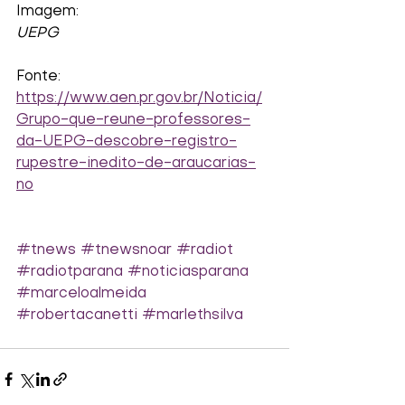
Imagem:
UEPG
Fonte:
https://www.aen.pr.gov.br/Noticia/
Grupo-que-reune-professores-
da-UEPG-descobre-registro-
rupestre-inedito-de-araucarias-
no
#tnews
#tnewsnoar
#radiot
#radiotparana
#noticiasparana
#marceloalmeida
#robertacanetti
#marlethsilva