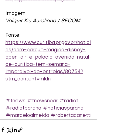
Imagem:
Valquir Kiu Aureliano / SECOM
Fonte:
https://www.curitiba.pr.gov.br/notici
as/com-parque-magico-disney-
open-air-e-palacio-avenida-natal-
de-curitiba-tem-semana-
imperdivel-de-estreias/80754?
utm_content=mldn
#tnews
#tnewsnoar
#radiot
#radiotparana
#noticiasparana
#marceloalmeida
#robertacanetti