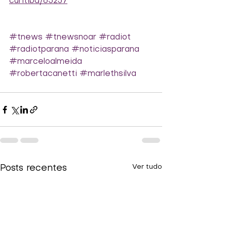
curitiba/65237
#tnews
#tnewsnoar
#radiot
#radiotparana
#noticiasparana
#marceloalmeida
#robertacanetti
#marlethsilva
Ver tudo
Posts recentes