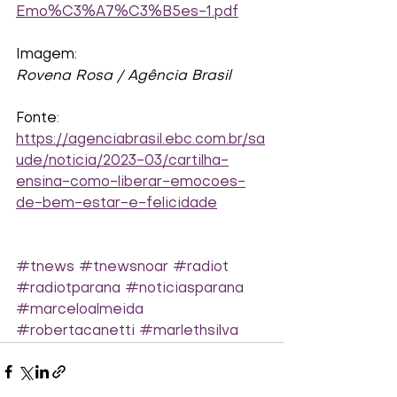
Emo%C3%A7%C3%B5es-1.pdf
Imagem:
Rovena Rosa / Agência Brasil
Fonte:
https://agenciabrasil.ebc.com.br/sa
ude/noticia/2023-03/cartilha-
ensina-como-liberar-emocoes-
de-bem-estar-e-felicidade
#tnews
#tnewsnoar
#radiot
#radiotparana
#noticiasparana
#marceloalmeida
#robertacanetti
#marlethsilva