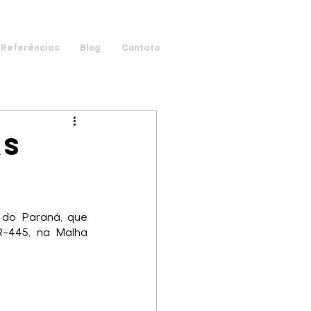
Referências
Blog
Contato
as
 do Paraná, que 
-445, na Malha 