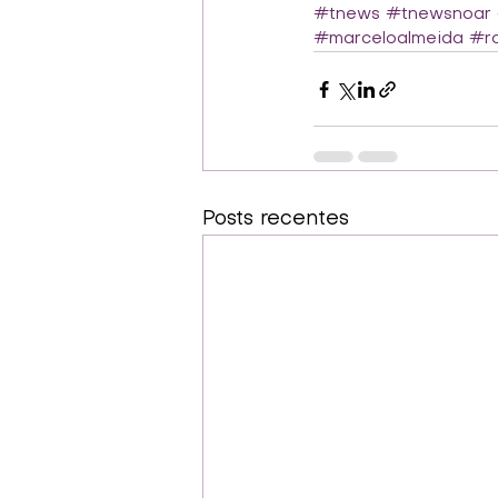
#tnews
#tnewsnoar
#marceloalmeida
#ro
Posts recentes