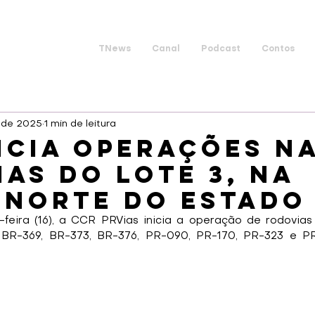
TNews
Canal
Podcast
Contos
. de 2025
1 min de leitura
icia operações n
as do lote 3, na
 Norte do estado
feira (16), a CCR PRVias inicia a operação de rodovias
BR-369, BR-373, BR-376, PR-090, PR-170, PR-323 e PR