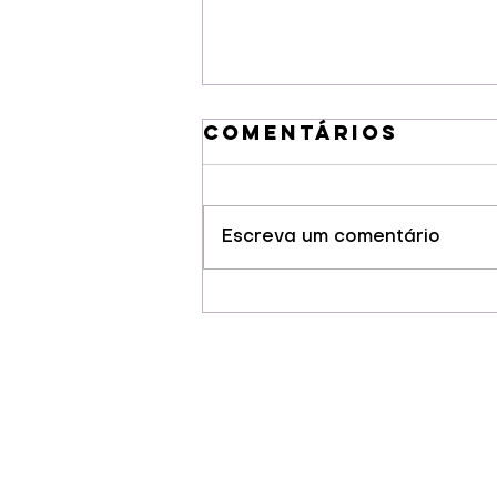
Comentários
Escreva um comentário
Guarapuava
conquista selo
de Indicação
Geográfia para
cervejas
artesanais