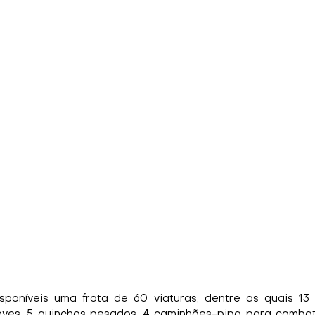
sponíveis uma frota de 60 viaturas, dentre as quais 13
leves, 5 guinchos pesados, 4 caminhões-pipa para combate