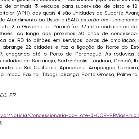
a de animais, 3 veículos para supervisão de pista e 12
italar (APH), das quais 4 são Unidades de Suporte Avança
de Atendimento ao Usuário (SAU) estarão em funcionamen
 lote 2, o Governo do Paraná fez 37 mil atendimentos de 
lhões. Ao longo dos próximos 30 anos de concessão e
rca de R$ 16 bilhões em serviços, obras de ampliação, 
3 abrange 22 cidades e faz a ligação do Norte do Est
7, chegando até o Porto de Paranaguá. As rodovias a
 cidades de Sertaneja, Sertanópolis, Londrina, Cambé, Ibi
ândia do Sul, Califórnia, Apucarana, Arapongas, Cambira, 
a, Imbaú, Faxinal, Tibagi, Ipiranga, Ponta Grossa, Palmeira
SEIL-PR
ov.br/Noticia/Concessionaria-do-Lote-3-CCR-PRVias-inic
s