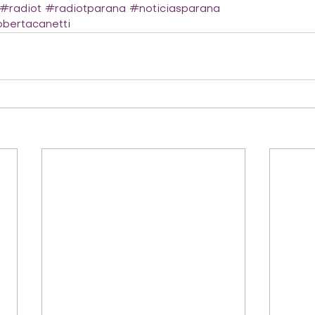
#radiot
#radiotparana
#noticiasparana
bertacanetti