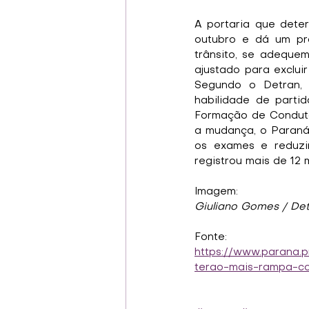
A portaria que dete
outubro e dá um pra
trânsito, se adequem
ajustado para exclui
Segundo o Detran, 
habilidade de parti
Formação de Conduto
a mudança, o Paraná 
os exames e reduzin
registrou mais de 12
Imagem:
Giuliano Gomes / De
Fonte:
https://www.parana.
terao-mais-rampa-c