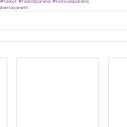
#radiot
#radiotparana
#noticiasparana
bertacanetti