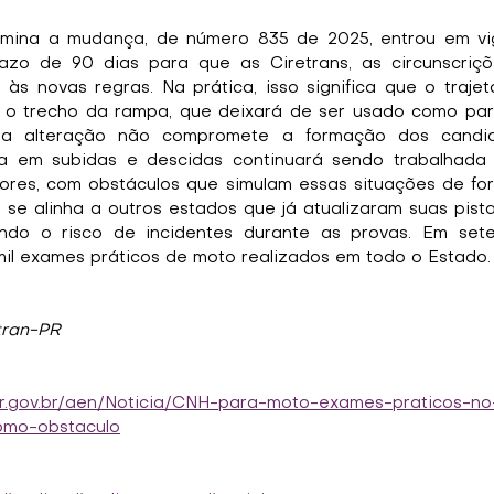
rmina a mudança, de número 835 de 2025, entrou em vig
zo de 90 dias para que as Ciretrans, as circunscriçõe
 às novas regras. Na prática, isso significa que o trajet
r o trecho da rampa, que deixará de ser usado como part
a alteração não compromete a formação dos candida
da em subidas e descidas continuará sendo trabalhada 
res, com obstáculos que simulam essas situações de for
se alinha a outros estados que já atualizaram suas pista
do o risco de incidentes durante as provas. Em sete
 mil exames práticos de moto realizados em todo o Estado.
tran-PR
pr.gov.br/aen/Noticia/CNH-para-moto-exames-praticos-n
omo-obstaculo