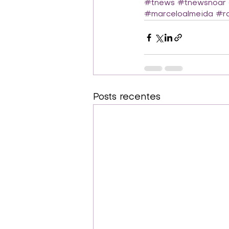
#tnews
#tnewsnoar
#marceloalmeida
#ro
Posts recentes