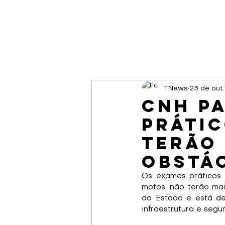
TNews
23 de out
CNH p
práti
terão
obstá
Os exames práticos p
motos, não terão ma
do Estado e está de
infraestrutura e seg