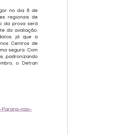
or no dia 8 de 
s regionais de 
o da prova será 
e da avaliação. 
tos, já que a 
nos Centros de 
ma segura. Com 
s, padronizando 
mbro, o Detran 
o-Parana-nao-