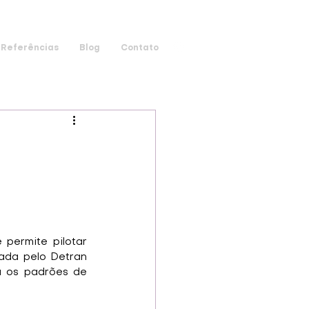
Referências
Blog
Contato
o
permite pilotar 
ada pelo Detran 
 os padrões de 