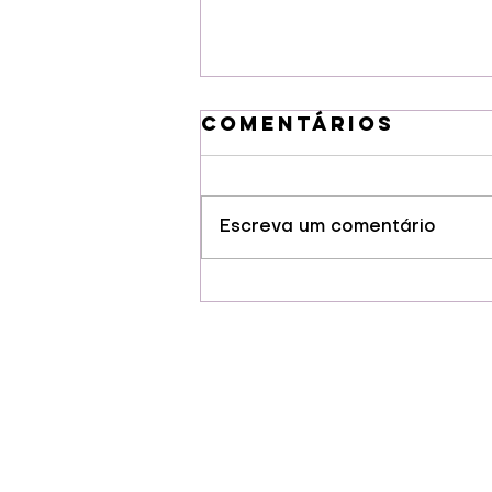
Comentários
Escreva um comentário
Guarapuava
conquista selo
de Indicação
Geográfia para
cervejas
artesanais