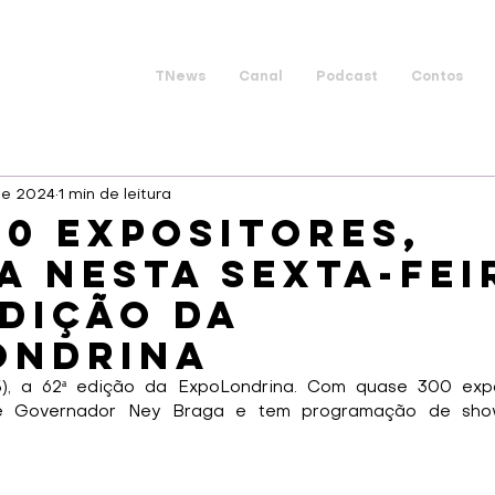
TNews
Canal
Podcast
Contos
 de 2024
1 min de leitura
0 expositores,
 nesta sexta-feir
edição da
ondrina
 a 62ª edição da ExpoLondrina. Com quase 300 exposi
e Governador Ney Braga e tem programação de show