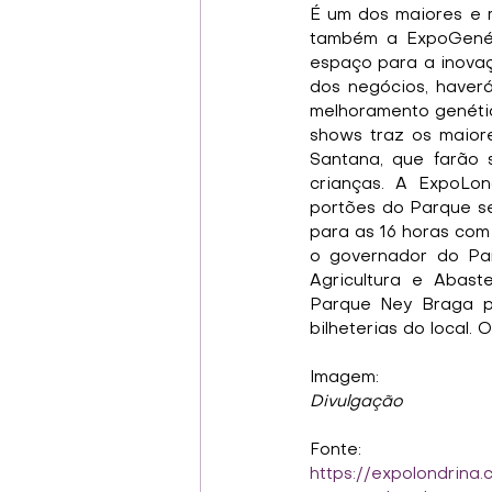
É um dos maiores e m
também a ExpoGenéti
espaço para a inova
dos negócios, haver
melhoramento genétic
shows traz os maior
Santana, que farão s
crianças. A ExpoLon
portões do Parque se
para as 16 horas com 
o governador do Para
Agricultura e Abast
Parque Ney Braga p
bilheterias do local. 
Imagem:
Divulgação
Fonte:
https://expolondrin