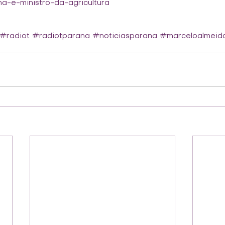
a-e-ministro-da-agricultura
#radiot
#radiotparana
#noticiasparana
#marceloalmeid