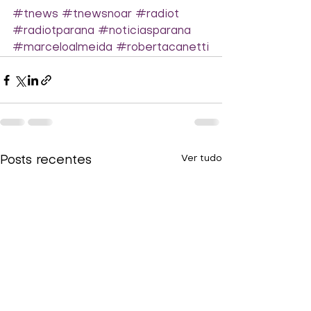
#tnews
#tnewsnoar
#radiot
#radiotparana
#noticiasparana
#marceloalmeida
#robertacanetti
Ver tudo
Posts recentes