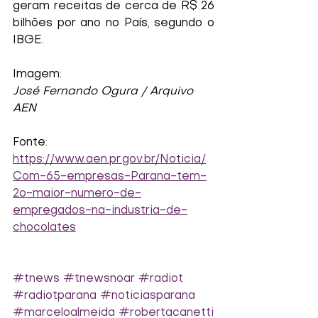
geram receitas de cerca de R$ 26 
bilhões por ano no País, segundo o 
IBGE.
Imagem:
José Fernando Ogura / Arquivo 
AEN
Fonte:
https://www.aen.pr.gov.br/Noticia/
Com-65-empresas-Parana-tem-
2o-maior-numero-de-
empregados-na-industria-de-
chocolates
#tnews
#tnewsnoar
#radiot
#radiotparana
#noticiasparana
#marceloalmeida
#robertacanetti