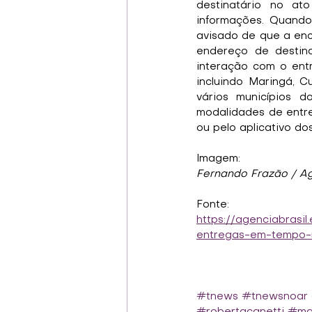
destinatário no a
informações. Quando 
avisado de que a enc
endereço de destin
interação com o entre
incluindo Maringá, Cu
vários municípios 
modalidades de entreg
ou pelo aplicativo do
Imagem:
Fernando Frazão / Ag
Fonte:
https://agenciabrasi
entregas-em-tempo-
#tnews
#tnewsnoar
#robertacanetti
#mar