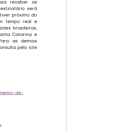
sa receber as 
stinatário será 
iver próximo do 
m tempo real e 
des brasileiras, 
Santa Catarina e 
Para as demais 
nsulta pelo site 
eamento-de-
a