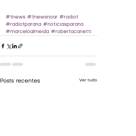
#tnews
#tnewsnoar
#radiot
#radiotparana
#noticiasparana
#marceloalmeida
#robertacanetti
Ver tudo
Posts recentes