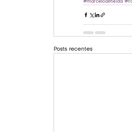
#marceloalmeida
#ro
Posts recentes