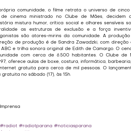
ópria comunidade, o filme retrata o universo de cinco 
 de cinema ministrado no Clube de Mães, decidem cri
stória mistura humor, crítica social e olhares sensíveis so
alidade as estruturas de exclusão e a força inventiva
tagonistas são atores-mirins da comunidade. A produção
ireção de produção é de Sandra Zawadzki, com direção d
ABC e trilha sonora original de Edith de Camargo. O cená
munidade com cerca de 6.500 habitantes. O Clube de M
97, oferece aulas de boxe, costura, informática, barbearia
nternet gratuita para cerca de mil pessoas. O lançament
gratuita no sábado (17), às 15h.
 Imprensa
#radiot
#radiotparana
#noticiasparana