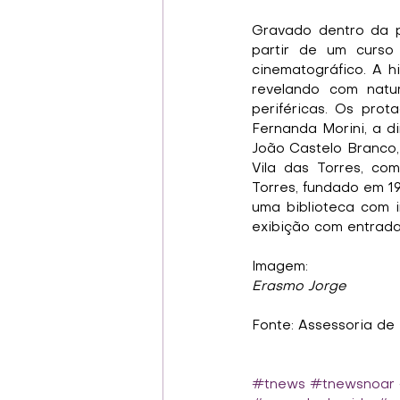
Gravado dentro da pr
partir de um curso
cinematográfico. A hi
revelando com natur
periféricas. Os pro
Fernanda Morini, a d
João Castelo Branco, 
Vila das Torres, co
Torres, fundado em 19
uma biblioteca com i
exibição com entrada 
Imagem:
Erasmo Jorge
Fonte: Assessoria de
#tnews
#tnewsnoar