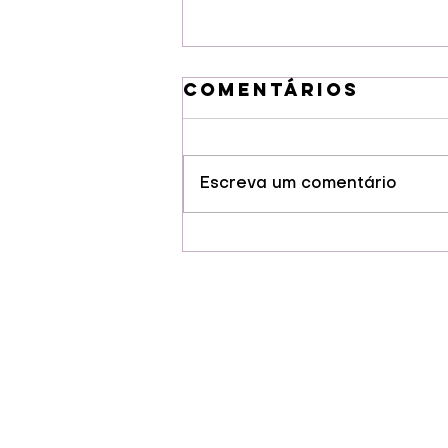
Comentários
Escreva um comentário
Guarapuava
conquista selo
de Indicação
Geográfia para
cervejas
artesanais