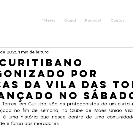
TNews
Canal
Podcast
Contos
. de 2025
1 min de leitura
 curitibano
gonizado por
as da Vila das T
ançado no sábado
 Torres, em Curitiba, são as protagonistas de um curta
çado no fim de semana, no Clube de Mães União Vila T
a” é uma história que nasce dentro de uma comunidad
dade e força dos moradores.