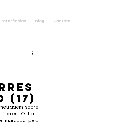
Referências
Blog
Contato
orres
 (17)
-metragem sobre 
orres. O filme 
e marcada pela 