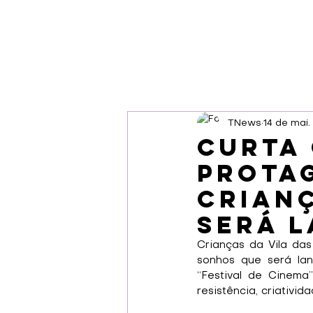
TNews
14 de mai
Curta
prota
crianç
será l
Crianças da Vila das
sonhos que será lan
“Festival de Cinem
resistência, criativi