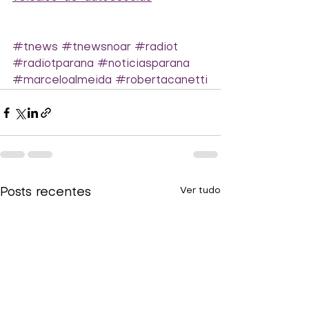
#tnews
#tnewsnoar
#radiot
#radiotparana
#noticiasparana
#marceloalmeida
#robertacanetti
Ver tudo
Posts recentes