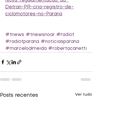
Nova-regulamentacao-do-
Detran-PR-cria-registro-de-
ciclomotores-no-Parana
#tnews
#tnewsnoar
#radiot
#radiotparana
#noticiasparana
#marceloalmeida
#robertacanetti
Ver tudo
Posts recentes