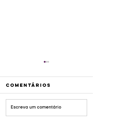
Comentários
Venda de
Escreva um comentário
Revital
ingressos
da Visc
para partida
de