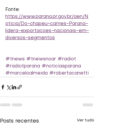
Fonte:
https://www.parana.pr.gov.br/aen/N
oticia/Do-chapeu-carnes-Parana-
lidera-exportacoes-nacionais-em-
diversos-segmentos
#tnews
#tnewsnoar
#radiot
#radiotparana
#noticiasparana
#marceloalmeida
#robertacanetti
Ver tudo
Posts recentes