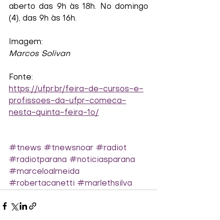
aberto das 9h às 18h. No domingo 
(4), das 9h às 16h.
Imagem:
Marcos Solivan
Fonte:
https://ufpr.br/feira-de-cursos-e-
profissoes-da-ufpr-comeca-
nesta-quinta-feira-1o/
#tnews
#tnewsnoar
#radiot
#radiotparana
#noticiasparana
#marceloalmeida
#robertacanetti
#marlethsilva