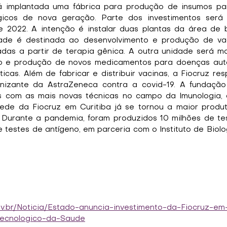
á implantada uma fábrica para produção de insumos par
gicos de nova geração. Parte dos investimentos será r
 2022. A intenção é instalar duas plantas da área de b
dade é destinada ao desenvolvimento e produção de vac
das a partir de terapia gênica. A outra unidade será m
o e produção de novos medicamentos para doenças autoi
icas. Além de fabricar e distribuir vacinas, a Fiocruz re
izante da AstraZeneca contra a covid-19. A fundação 
 com as mais novas técnicas no campo da Imunologia, á
ede da Fiocruz em Curitiba já se tornou a maior produt
. Durante a pandemia, foram produzidos 10 milhões de te
 testes de antígeno, em parceria com o Instituto de Biolo
ov.br/Noticia/Estado-anuncia-investimento-da-Fiocruz-em
Tecnologico-da-Saude