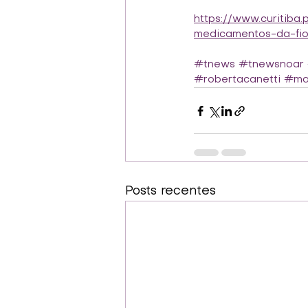
https://www.curitiba.
medicamentos-da-fi
#tnews
#tnewsnoar
#robertacanetti
#mar
Posts recentes