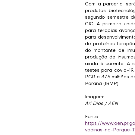
Com a parceria, ser
produtos biotecnoló
segundo semestre de
CIC. A primeira uni
para terapias avança
para desenvolviment
de proteínas terapêut
do montante de imun
produção de insumos
ainda é carente. A s
testes para covid-19
PCR e 37,5 milhões de
Paraná (IBMP).
Imagem:
Ari Dias / AEN
Fonte:
https://www.aen.pr.g
vacinas-no-Parque-