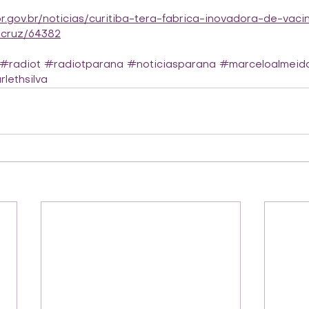
pr.gov.br/noticias/curitiba-tera-fabrica-inovadora-de-vaci
ocruz/64382
#radiot
#radiotparana
#noticiasparana
#marceloalmeid
lethsilva