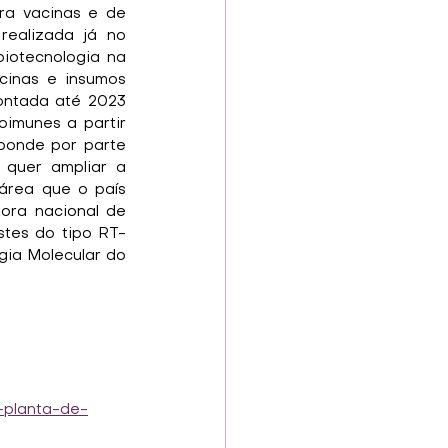
a vacinas e de 
ealizada já no 
iotecnologia na 
inas e insumos 
ontada até 2023 
munes a partir 
sponde por parte 
quer ampliar a 
rea que o país 
ora nacional de 
stes do tipo RT-
gia Molecular do 
-planta-de-