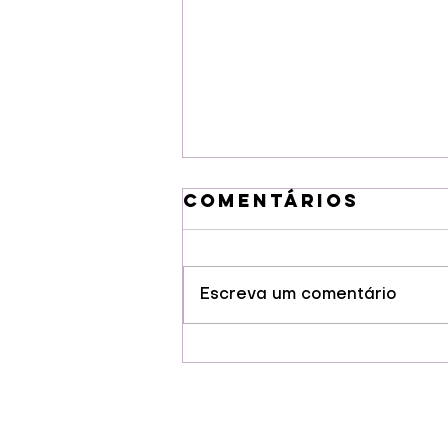
Comentários
Escreva um comentário
Guarapuava
conquista selo
de Indicação
Geográfia para