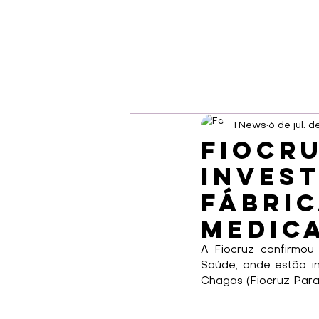
TNews
6 de jul. 
Fiocr
invest
fábric
medic
A Fiocruz confirmou
Saúde, onde estão ins
Chagas (Fiocruz Paran