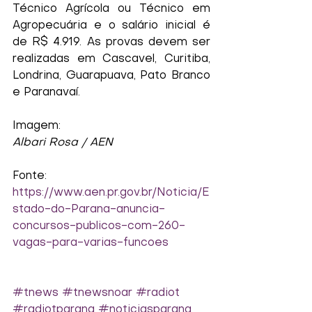
Técnico Agrícola ou Técnico em 
Agropecuária e o salário inicial é 
de R$ 4.919. As provas devem ser 
realizadas em Cascavel, Curitiba, 
Londrina, Guarapuava, Pato Branco 
e Paranavaí.
Imagem:
Albari Rosa / AEN
Fonte:
https://www.aen.pr.gov.br/Noticia/E
stado-do-Parana-anuncia-
concursos-publicos-com-260-
vagas-para-varias-funcoes
#tnews
#tnewsnoar
#radiot
#radiotparana
#noticiasparana