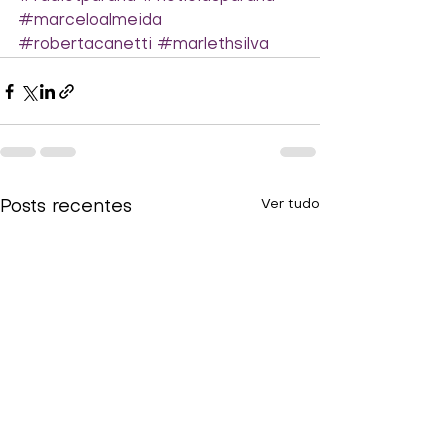
#marceloalmeida
#robertacanetti
#marlethsilva
Ver tudo
Posts recentes