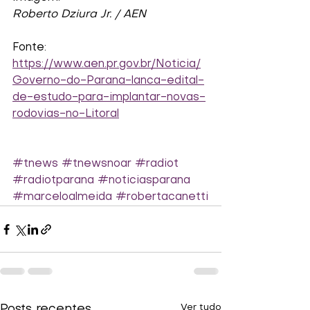
Roberto Dziura Jr. / AEN
Fonte:
https://www.aen.pr.gov.br/Noticia/
Governo-do-Parana-lanca-edital-
de-estudo-para-implantar-novas-
rodovias-no-Litoral
#tnews
#tnewsnoar
#radiot
#radiotparana
#noticiasparana
#marceloalmeida
#robertacanetti
Ver tudo
Posts recentes