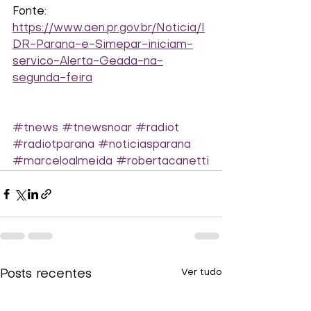
Fonte:
https://www.aen.pr.gov.br/Noticia/I
DR-Parana-e-Simepar-iniciam-
servico-Alerta-Geada-na-
segunda-feira
#tnews
#tnewsnoar
#radiot
#radiotparana
#noticiasparana
#marceloalmeida
#robertacanetti
Ver tudo
Posts recentes