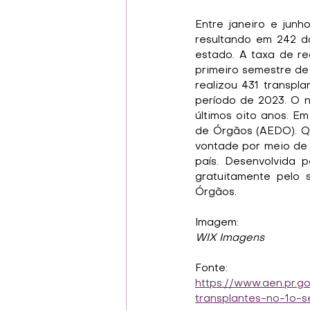
Entre janeiro e junh
resultando em 242 do
estado. A taxa de re
primeiro semestre de
realizou 431 transp
período de 2023. O n
últimos oito anos. E
de Órgãos (AEDO). Q
vontade por meio de u
país. Desenvolvida p
gratuitamente pelo 
Órgãos.
Imagem:
WIX Imagens
Fonte:
https://www.aen.pr.
transplantes-no-1o-