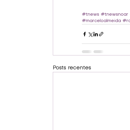
#tnews
#tnewsnoar
#marceloalmeida
#ro
Posts recentes