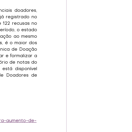
ciais doadores, 
á registrado no 
 122 recusas no 
ríodo, o estado 
lação ao mesmo 
, é o maior dos 
ônica de Doação 
 e formalizar a 
ório de notas do 
está disponível 
de Doadores de 
tra-aumento-de-