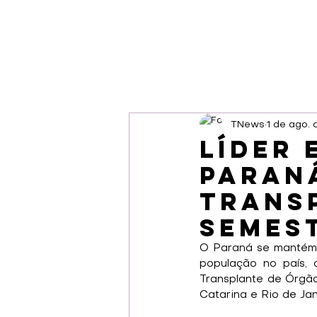
TNews
1 de ago.
Líder 
Paran
transp
semes
O Paraná se mantém 
população no país, 
Transplante de Órgão
Catarina e Rio de Jan