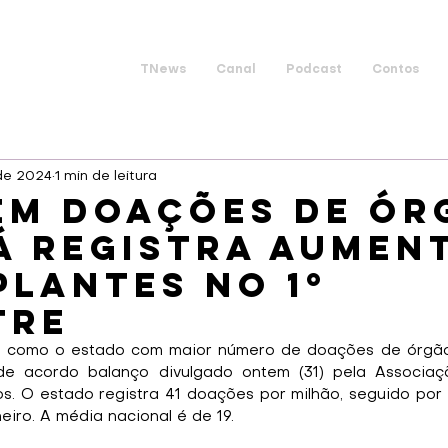
TNews
Canal
Podcast
Contos
 de 2024
1 min de leitura
em doações de ór
á registra aumen
lantes no 1º
tre
como o estado com maior número de doações de órgãos
de acordo balanço divulgado ontem (31) pela Associação
s. O estado registra 41 doações por milhão, seguido por 
eiro. A média nacional é de 19. 