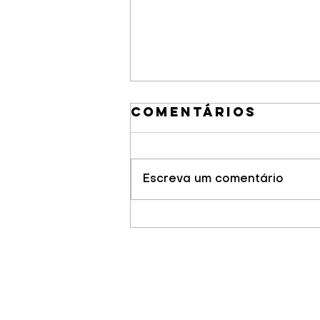
Comentários
Escreva um comentário
Guarapuava
conquista selo
de Indicação
Geográfia para
cervejas
artesanais