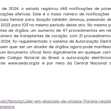
o de 2024, o estado registrou 648 notificações de poten
ações efetivas. Este é o maior número de notificações j
cusa familiar para doação também diminuiu, passando de
 2023 para 103 no mesmo período deste ano. No mesmo pe
lantes de órgãos, um aumento de 47 procedimentos em re
úmero de transplantes de coração, com 21 procedimentos
m 2024, foi regulamentado o sistema de Autorização Eletr
uem quer ser um doador de órgãos agora pode manifestar
m documento oficial, feito digitalmente em qualquer cart
elo Colégio Notarial do Brasil, a autorização eletrônica 
site www.aedo.org.br e por meio da Central Nacional 
gov.br/Noticia/Lider-em-doacoes-de-orgaos-Parana-regis
semestre