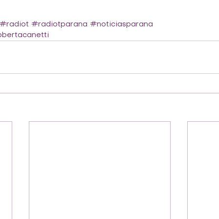
#radiot
#radiotparana
#noticiasparana
bertacanetti