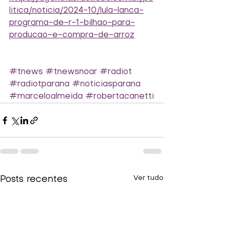
litica/noticia/2024-10/lula-lanca-
programa-de-r-1-bilhao-para-
producao-e-compra-de-arroz
#tnews
#tnewsnoar
#radiot
#radiotparana
#noticiasparana
#marceloalmeida
#robertacanetti
Ver tudo
Posts recentes