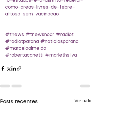
16-estados-e-o-distrito-federal-
como-areas-livres-de-febre-
aftosa-sem-vacinacao
#tnews
#tnewsnoar
#radiot
#radiotparana
#noticiasparana
#marceloalmeida
#robertacanetti
#marlethsilva
Ver tudo
Posts recentes