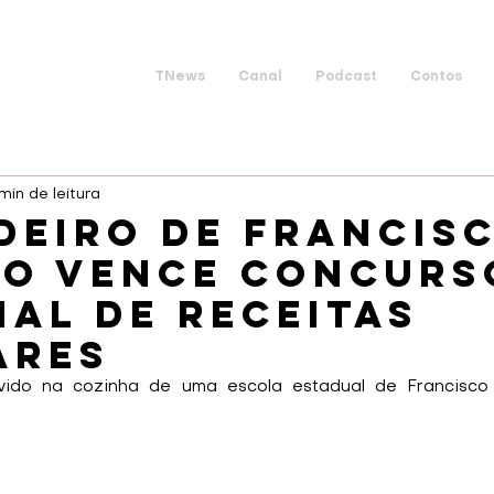
TNews
Canal
Podcast
Contos
 min de leitura
deiro de Francis
ão vence concurs
al de receitas
ares
vido na cozinha de uma escola estadual de Francisco 