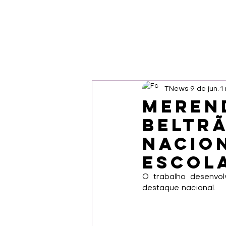
TNews
9 de jun.
1
Meren
Beltr
nacion
escol
O trabalho desenvol
destaque nacional.