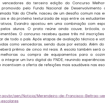
os vencedores da terceira edição do Concurso Melhor
, promovido pelo Fundo Nacional de Desenvolvimento 
amada Yaki do Chefe, nasceu de um desafio comum nas es
is e da proteína texturizada de soja entre os estudantes
trativos, Evandro apostou em uma combinação com espag
pelos alunos. O prato reúne ainda couve, brócolis, cen
imentões. O concurso recebeu quase três mil inscrições d
r de todo o país. Após etapas de avaliação técnica e vot
lhidas como vencedoras, sendo duas por estado. Além do
ceberá prêmio de cinco mil reais. A escola também será 
a melhorias ou compra de equipamentos para a cozinh
 integrar um livro digital do FNDE, reunindo experiências
 incentivam a oferta de refeições mais saudáveis nas escol
r.gov.br/aen/Noticia/Merendeiro-de-Francisco-Beltrao-v
-escolares