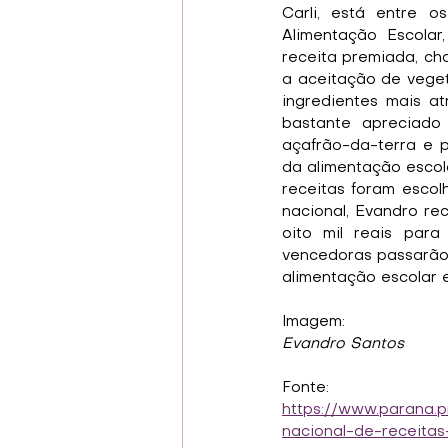
Carli, está entre 
Alimentação Escolar
receita premiada, ch
a aceitação de vegeta
ingredientes mais a
bastante apreciado 
açafrão-da-terra e p
da alimentação escola
receitas foram esco
nacional, Evandro re
oito mil reais par
vencedoras passarão a
alimentação escolar e
Imagem:
Evandro Santos
Fonte:
https://www.parana.p
nacional-de-receitas