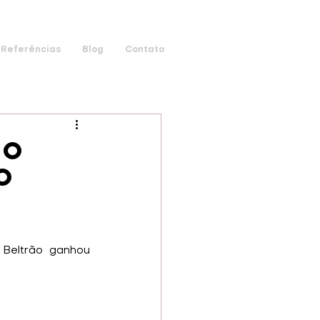
Referências
Blog
Contato
co
o
Beltrão ganhou 