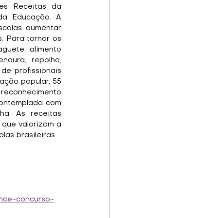
es Receitas da 
da Educação. A 
colas: aumentar 
. Para tornar os 
uete, alimento 
oura, repolho, 
e profissionais 
ação popular, 55 
 reconhecimento 
contemplada com 
a. As receitas 
 que valorizam a 
as brasileiras.
ence-concurso-