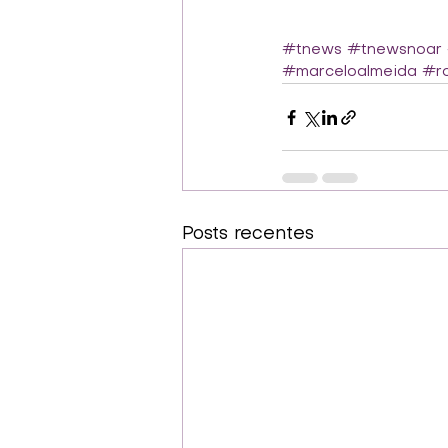
#tnews
#tnewsnoar
#marceloalmeida
#ro
Posts recentes