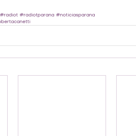
#radiot
#radiotparana
#noticiasparana
bertacanetti