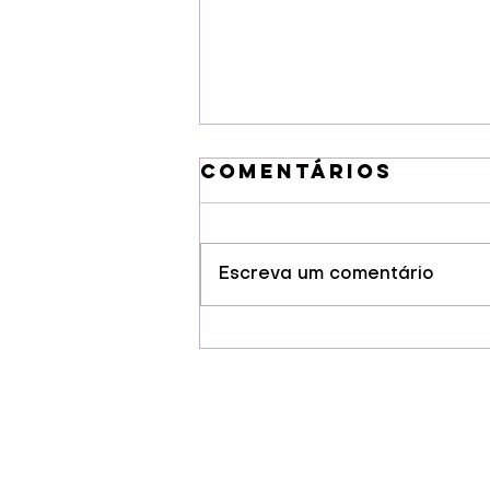
Comentários
Escreva um comentário
Guarapuava
conquista selo
de Indicação
Geográfia para
cervejas
artesanais