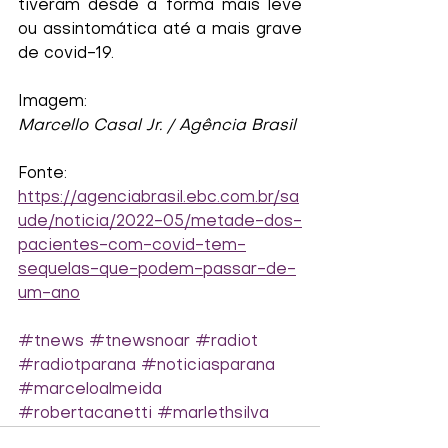
tiveram desde a forma mais leve 
ou assintomática até a mais grave 
de covid-19. 
Imagem:
Marcello Casal Jr. / Agência Brasil
Fonte:
https://agenciabrasil.ebc.com.br/sa
ude/noticia/2022-05/metade-dos-
pacientes-com-covid-tem-
sequelas-que-podem-passar-de-
um-ano
#tnews
#tnewsnoar
#radiot
#radiotparana
#noticiasparana
#marceloalmeida
#robertacanetti
#marlethsilva