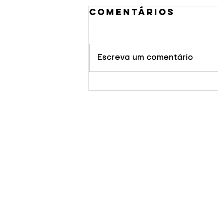
Comentários
Escreva um comentário
Guarapuava
conquista selo
de Indicação
Geográfia para
cervejas
artesanais