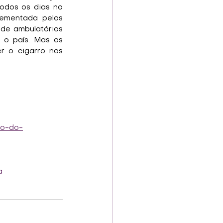
dos os dias no 
ementada pelas 
 de ambulatórios 
o país. Mas as 
 o cigarro nas 
to-do-
a