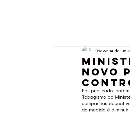
TNews
14 de jun.
Minist
novo 
Contr
Foi publicado ontem
Tabagismo do Ministé
campanhas educativas
da medida é diminuir