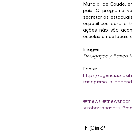
Mundial de Saúde, e
país. O programa va
secretarias estaduais
específicos para o 
ações não vão acont
escolas e nos locais 
Imagem:
Divulgação / Banco 
Fonte:
https://agenciabrasi
tabagismo-e-depende
#tnews
#tnewsnoar
#robertacanetti
#mar