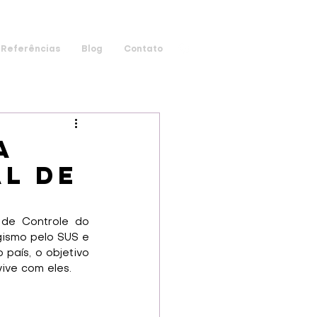
Referências
Blog
Contato
a
l de
 de Controle do 
ismo pelo SUS e 
aís, o objetivo 
ve com eles. 