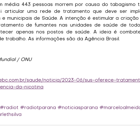
m média 443 pessoas morrem por causa do tabagismo to
i articular uma rede de tratamento que deve ser impl
 e municipais de Saúde. A intenção é estimular a criação
tratamento de fumantes nas unidades de saúde de todo 
ecer apenas nos postos de saúde. A ideia é combater
de trabalho. As informações são da Agência Brasil.
Mundial / ONU
l.ebc.com.br/saude/noticia/2023-06/sus-oferece-tratamen
ncia-da-nicotina
#radiot
#radiotparana
#noticiasparana
#marceloalmeid
lethsilva