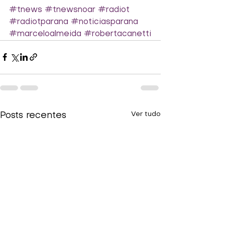
#tnews
#tnewsnoar
#radiot
#radiotparana
#noticiasparana
#marceloalmeida
#robertacanetti
Ver tudo
Posts recentes