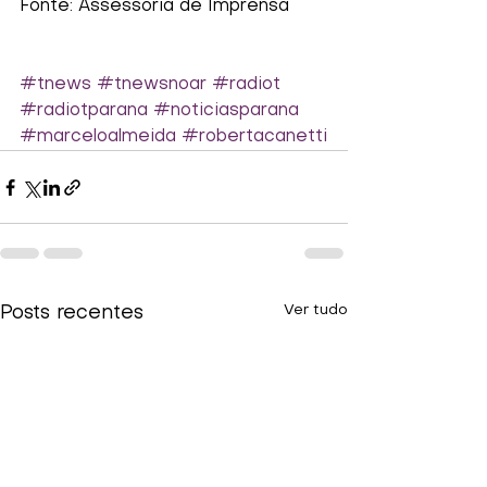
Fonte: Assessoria de Imprensa
#tnews
#tnewsnoar
#radiot
#radiotparana
#noticiasparana
#marceloalmeida
#robertacanetti
Ver tudo
Posts recentes