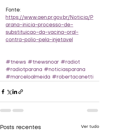
Fonte:
https://www.aen.pr.gov.br/Noticia/P
arana-inicia-processo-de-
substituicao-da-vacina-oral-
contra-polio-pela-injetavel
#tnews
#tnewsnoar
#radiot
#radiotparana
#noticiasparana
#marceloalmeida
#robertacanetti
Ver tudo
Posts recentes