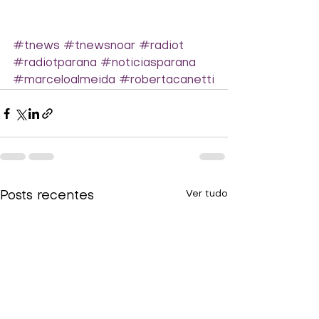
#tnews
#tnewsnoar
#radiot
#radiotparana
#noticiasparana
#marceloalmeida
#robertacanetti
Ver tudo
Posts recentes