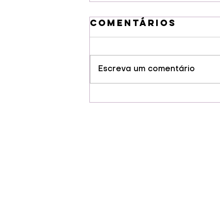
Comentários
Escreva um comentário
Guarapuava
conquista selo
de Indicação
Geográfia para
cervejas
artesanais