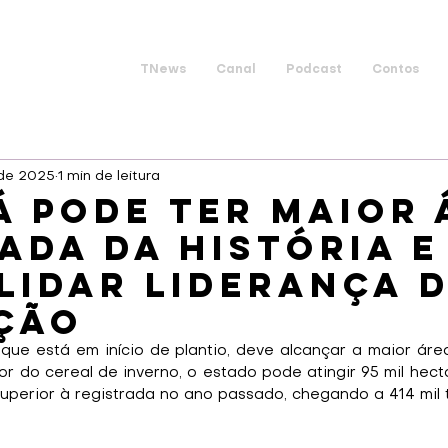
TNews
Canal
Podcast
Contos
 de 2025
1 min de leitura
á pode ter maior 
ada da história e
lidar liderança 
ção
 que está em início de plantio, deve alcançar a maior áre
r do cereal de inverno, o estado pode atingir 95 mil hect
erior à registrada no ano passado, chegando a 414 mil 