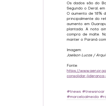
Os dados são do Bol
Segundo o Deral, em 
O aumento de 18% de 
principalmente do r
aumento em Guarapua
plantada. A nota ai
compra de malte. No
manter o Paraná como
Imagem:
Jaelson Lucas / Arqu
Fonte:
https://www.aen.pr.g
consolidar-lideranc
#tnews
#tnewsnoar
#marceloalmeida
#ro