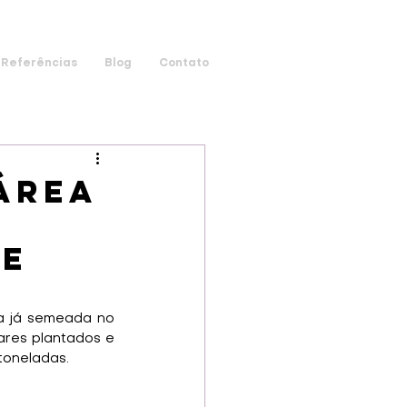
Referências
Blog
Contato
área
de
a já semeada no 
ares plantados e 
toneladas.