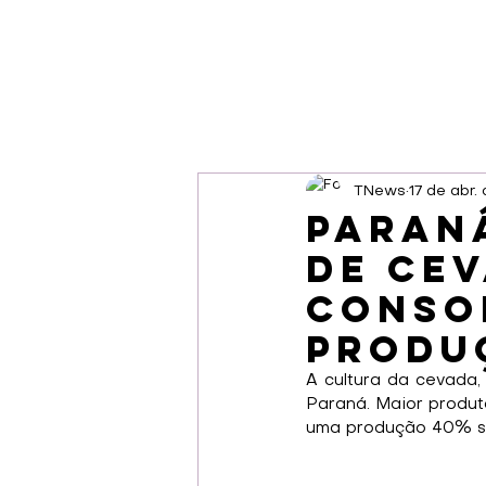
TNews
17 de abr.
Paran
de cev
conso
produ
A cultura da cevada,
Paraná. Maior produto
uma produção 40% sup