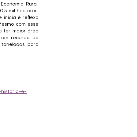
conomia Rural. 
5 mil hectares. 
nicia é reflexo 
 Mesmo com esse 
ter maior área 
ram recorde de 
toneladas para 
historia-e-