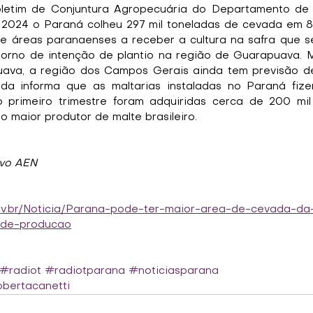
etim de Conjuntura Agropecuária do Departamento de E
2024 o Paraná colheu 297 mil toneladas de cevada em 80,
áreas paranaenses a receber a cultura na safra que se i
etorno de intenção de plantio na região de Guarapuava.
va, a região dos Campos Gerais ainda tem previsão de 
nda informa que as maltarias instaladas no Paraná fize
 primeiro trimestre foram adquiridas cerca de 200 mil 
 maior produtor de malte brasileiro.
ivo AEN
ov.br/Noticia/Parana-pode-ter-maior-area-de-cevada-da-
a-de-producao
#radiot
#radiotparana
#noticiasparana
bertacanetti