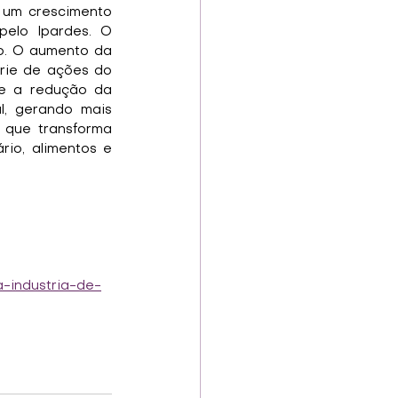
 um crescimento 
elo Ipardes. O 
o. O aumento da 
rie de ações do 
 e a redução da 
, gerando mais 
 que transforma 
io, alimentos e 
-industria-de-