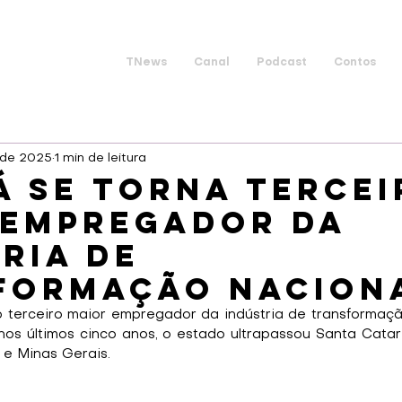
TNews
Canal
Podcast
Contos
. de 2025
1 min de leitura
á se torna tercei
 empregador da
ria de
formação nacion
 terceiro maior empregador da indústria de transformação
s últimos cinco anos, o estado ultrapassou Santa Catarin
e Minas Gerais.