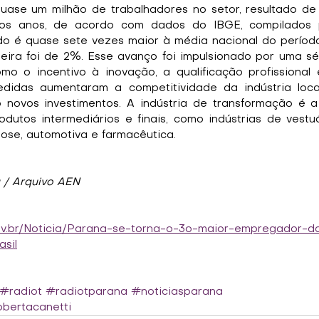
uase um milhão de trabalhadores no setor, resultado de
mos anos, de acordo com dados do IBGE, compilados p
do é quase sete vezes maior à média nacional do períod
ileira foi de 2%. Esse avanço foi impulsionado por uma sé
mo o incentivo à inovação, a qualificação profissional
edidas aumentaram a competitividade da indústria local
 novos investimentos. A indústria de transformação é a
dutos intermediários e finais, como indústrias de vestuár
lose, automotiva e farmacêutica.
 / Arquivo AEN
ov.br/Noticia/Parana-se-torna-o-3o-maior-empregador-da
sil
#radiot
#radiotparana
#noticiasparana
bertacanetti