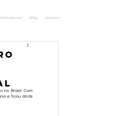
Referências
Blog
Contato
ro
al
 no Brasil. Com 
a e ficou atrás 