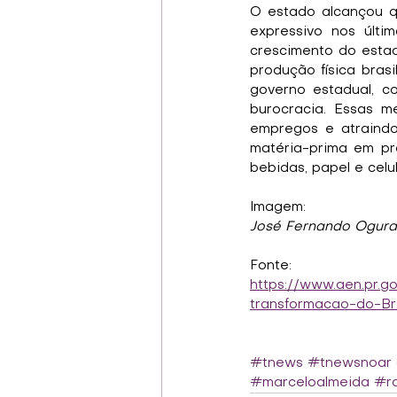
O estado alcançou q
expressivo nos últi
crescimento do esta
produção física bras
governo estadual, co
burocracia. Essas m
empregos e atraindo
matéria-prima em pro
bebidas, papel e celu
Imagem:
José Fernando Ogura
Fonte:
https://www.aen.pr.g
transformacao-do-Bra
#tnews
#tnewsnoar
#marceloalmeida
#ro