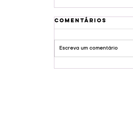
Comentários
Escreva um comentário
Venda de
ingressos para
partida
solidária com
Ronaldinho
Gaúcho
começa nesta
quinta (6)