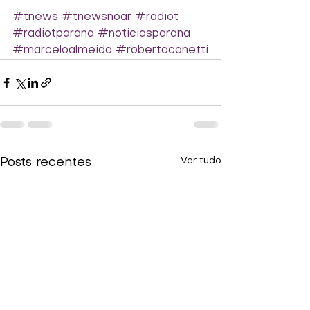
#tnews
#tnewsnoar
#radiot
#radiotparana
#noticiasparana
#marceloalmeida
#robertacanetti
Ver tudo
Posts recentes