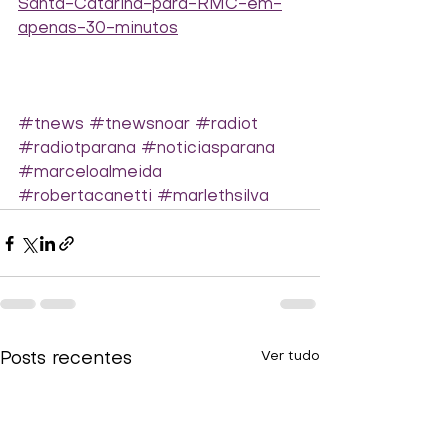
Santa-Catarina-para-RMC-em-
apenas-30-minutos
#tnews
#tnewsnoar
#radiot
#radiotparana
#noticiasparana
#marceloalmeida
#robertacanetti
#marlethsilva
Ver tudo
Posts recentes