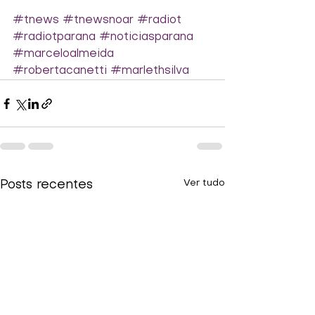
#tnews
#tnewsnoar
#radiot
#radiotparana
#noticiasparana
#marceloalmeida
#robertacanetti
#marlethsilva
Ver tudo
Posts recentes