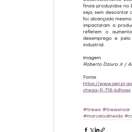
finais produzidos no 
seja, sem descontar a
foi alcançado mesmo 
impactaram a produç
refletem o aumento
desemprego e pelo c
industrial.
Imagem:
Roberto Dziura Jr / 
Fonte:
https://www.aen.pr.
chega-R-718-bilhoes
#tnews
#tnewsnoar
#marceloalmeida
#ro