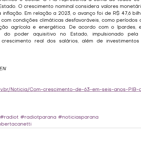
Estado. O crescimento nominal considera valores monetári
 inflação. Em relação a 2023, o avanço foi de R$ 47,6 bilh
com condições climáticas desfavoráveis, como períodos 
ão agrícola e energética. De acordo com o Ipardes, es
 do poder aquisitivo no Estado, impulsionado pela 
rescimento real dos salários, além de investimentos
AEN
gov.br/Noticia/Com-crescimento-de-63-em-seis-anos-PIB
#radiot
#radiotparana
#noticiasparana
bertacanetti