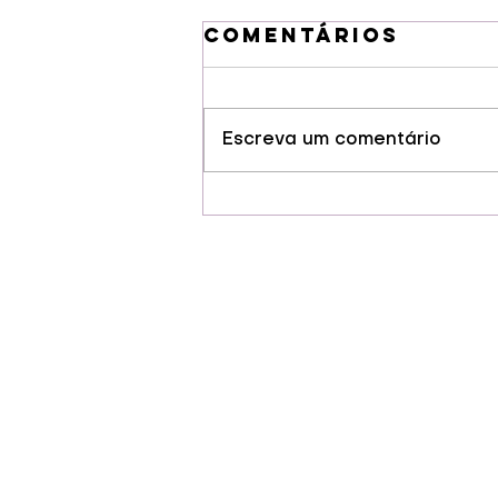
Comentários
Escreva um comentário
Guarapuava
conquista selo
de Indicação
Geográfia para
cervejas
artesanais