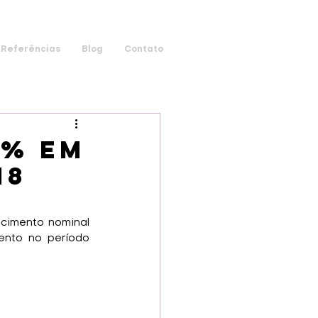
Referências
Blog
Contato
3% em
18
cimento nominal 
nto no período 