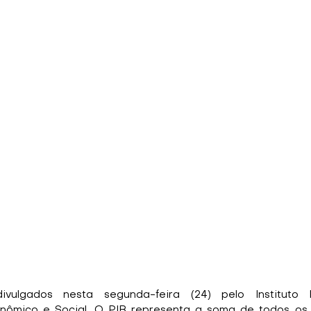
vulgados nesta segunda-feira (24) pelo Instituto 
nômico e Social. O PIB representa a soma de todos os b