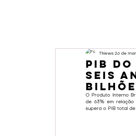
TNews
26 de mar
PIB do
seis a
bilhõ
O Produto Interno Br
de 63% em relação a
supera o PIB total 