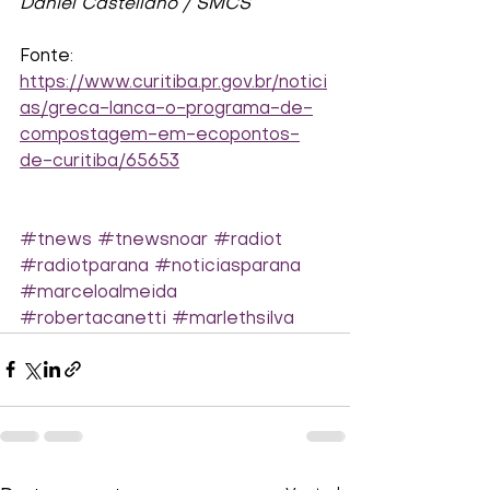
Daniel Castellano / SMCS
Fonte:
https://www.curitiba.pr.gov.br/notici
as/greca-lanca-o-programa-de-
compostagem-em-ecopontos-
de-curitiba/65653
#tnews
#tnewsnoar
#radiot
#radiotparana
#noticiasparana
#marceloalmeida
#robertacanetti
#marlethsilva