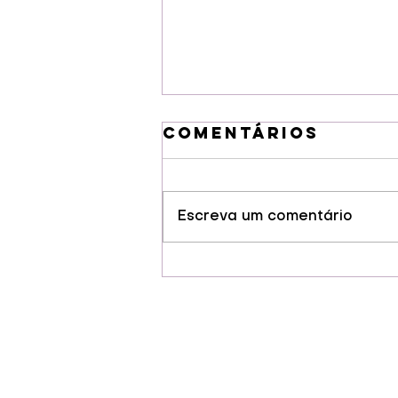
Comentários
Escreva um comentário
Guarapuava
conquista selo
de Indicação
Geográfia para
cervejas
artesanais