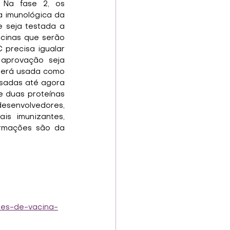
Na fase 2, os 
 imunológica da 
e seja testada a 
cinas que serão 
 precisa igualar 
aprovação seja 
será usada como 
usadas até agora 
e duas proteínas 
esenvolvedores, 
s imunizantes, 
ormações são da 
stes-de-vacina-