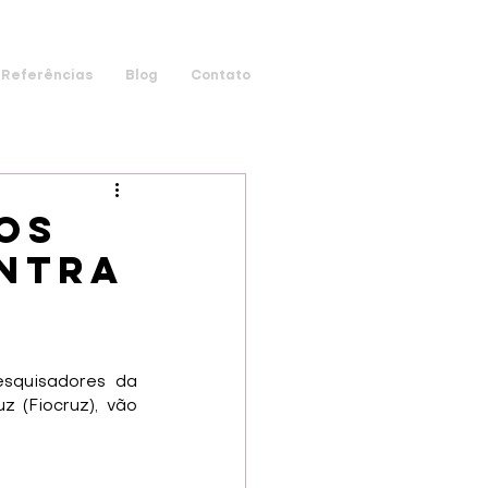
Referências
Blog
Contato
cos
ontra
esquisadores da 
(Fiocruz), vão 