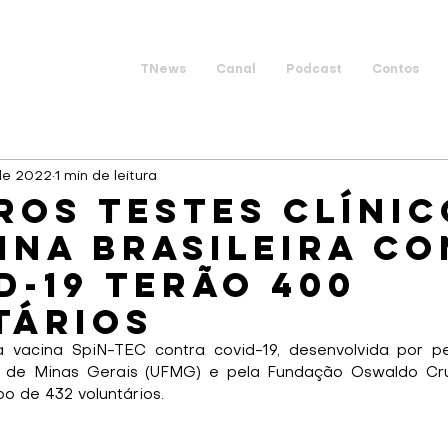
TNews
Canal
Podcast
Contos
 de 2022
1 min de leitura
ros testes clíni
ina brasileira c
d-19 terão 400
tários
da vacina SpiN-TEC contra covid-19, desenvolvida por p
l de Minas Gerais (UFMG) e pela Fundação Oswaldo Cruz 
 de 432 voluntários.