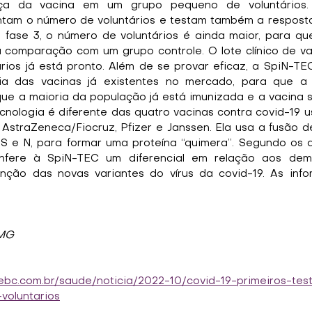
ça da vacina em um grupo pequeno de voluntários. 
tam o número de voluntários e testam também a resposta
a fase 3, o número de voluntários é ainda maior, para qu
a comparação com um grupo controle. O lote clínico de va
rios já está pronto. Além de se provar eficaz, a SpiN-TEC
ia das vacinas já existentes no mercado, para que a 
ue a maioria da população já está imunizada e a vacina 
cnologia é diferente das quatro vacinas contra covid-19 
 AstraZeneca/Fiocruz, Pfizer e Janssen. Ela usa a fusão d
 S e N, para formar uma proteína “quimera”. Segundo os d
fere à SpiN-TEC um diferencial em relação aos demai
unção das novas variantes do vírus da covid-19. As inf
FMG
l.ebc.com.br/saude/noticia/2022-10/covid-19-primeiros-te
voluntarios