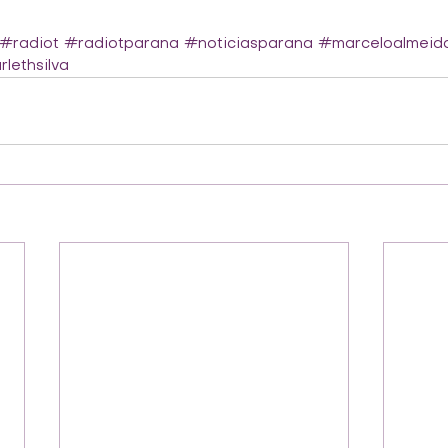
#radiot
#radiotparana
#noticiasparana
#marceloalmeid
lethsilva