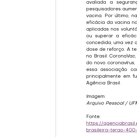
avaliada a seguran
pesquisadores aumen
vacina. Por último, n
eficácia da vacina n
aplicadas nos voluntá
ou superar a eficác
concedida, uma vez q
dose de reforço. A te
no Brasil: CoronaVac,
do novo coronavírus,
essa associação con
principalmente em f
Agência Brasil.
Imagem:
Arquivo Pessoal / U
Fonte:
https://agenciabrasi
brasileira-terao-400-