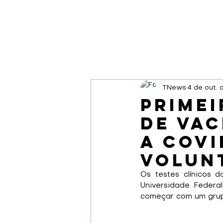
TNews
4 de out.
Primei
de vac
a covi
volun
Os testes clínicos 
Universidade Federa
começar com um grupo