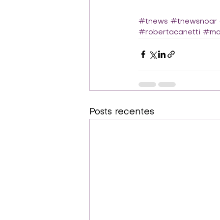
#tnews
#tnewsnoar
#robertacanetti
#mar
Posts recentes