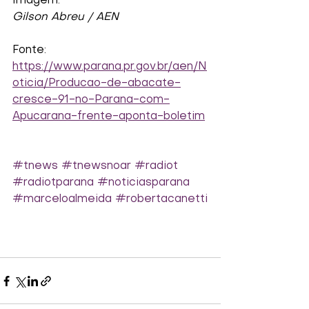
Imagem:
Gilson Abreu / AEN
Fonte:
https://www.parana.pr.gov.br/aen/N
oticia/Producao-de-abacate-
cresce-91-no-Parana-com-
Apucarana-frente-aponta-boletim
#tnews
#tnewsnoar
#radiot
#radiotparana
#noticiasparana
#marceloalmeida
#robertacanetti