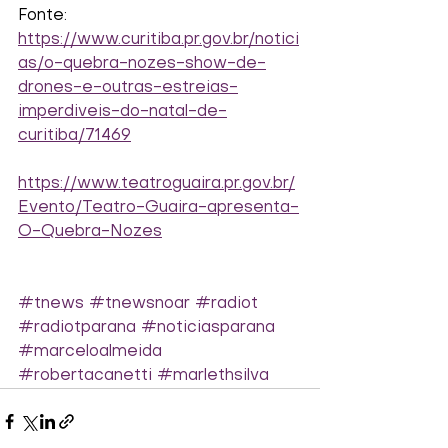
Fonte:
https://www.curitiba.pr.gov.br/notici
as/o-quebra-nozes-show-de-
drones-e-outras-estreias-
imperdiveis-do-natal-de-
curitiba/71469
https://www.teatroguaira.pr.gov.br/
Evento/Teatro-Guaira-apresenta-
O-Quebra-Nozes
#tnews
#tnewsnoar
#radiot
#radiotparana
#noticiasparana
#marceloalmeida
#robertacanetti
#marlethsilva