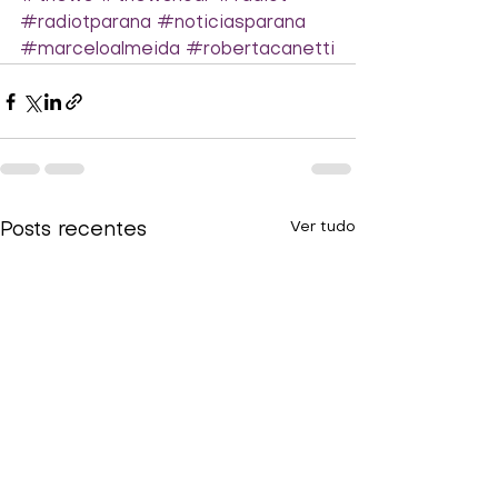
#radiotparana
#noticiasparana
#marceloalmeida
#robertacanetti
Ver tudo
Posts recentes