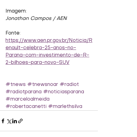
Imagem:
Jonathan Campos / AEN
Fonte:
https://www.aen.pr.gov.br/Noticia/R
enault-celebra-25-anos-no-
Parana-com-investimento-de-R-
2-bilhoes-para-novo-SUV
#tnews
#tnewsnoar
#radiot
#radiotparana
#noticiasparana
#marceloalmeida
#robertacanetti
#marlethsilva