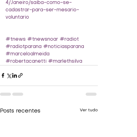
4/Janeiro/saiba-como-se-
cadastrar-para-ser-mesario-
voluntario
#tnews
#tnewsnoar
#radiot
#radiotparana
#noticiasparana
#marceloalmeida
#robertacanetti
#marlethsilva
Ver tudo
Posts recentes