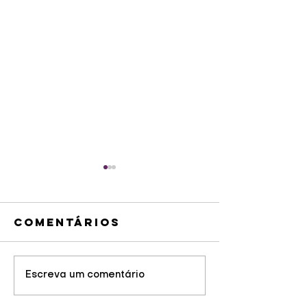
Comentários
Guaratu
Escreva um comentário
Revitalização
sedia 1ª 
da Visconde