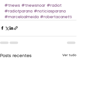
#tnews
#tnewsnoar
#radiot
#radiotparana
#noticiasparana
#marceloalmeida
#robertacanetti
Ver tudo
Posts recentes