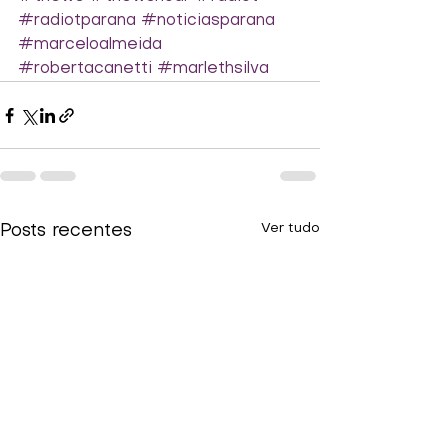
#radiotparana
#noticiasparana
#marceloalmeida
#robertacanetti
#marlethsilva
Ver tudo
Posts recentes