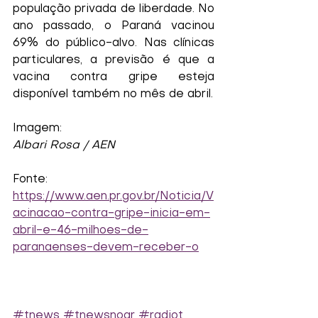
população privada de liberdade. No 
ano passado, o Paraná vacinou 
69% do público-alvo. Nas clínicas 
particulares, a previsão é que a 
vacina contra gripe esteja 
disponível também no mês de abril.
Imagem:
Albari Rosa / AEN
Fonte:
https://www.aen.pr.gov.br/Noticia/V
acinacao-contra-gripe-inicia-em-
abril-e-46-milhoes-de-
paranaenses-devem-receber-o
#tnews
#tnewsnoar
#radiot