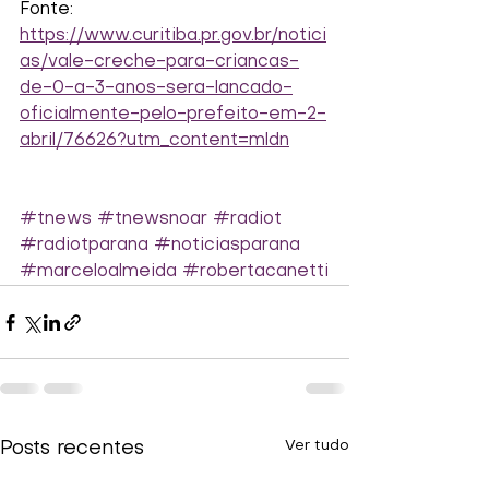
Fonte:
https://www.curitiba.pr.gov.br/notici
as/vale-creche-para-criancas-
de-0-a-3-anos-sera-lancado-
oficialmente-pelo-prefeito-em-2-
abril/76626?utm_content=mldn
#tnews
#tnewsnoar
#radiot
#radiotparana
#noticiasparana
#marceloalmeida
#robertacanetti
Ver tudo
Posts recentes