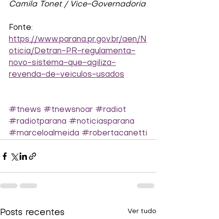
Camila Tonet / Vice-Governadoria
Fonte:
https://www.parana.pr.gov.br/aen/N
oticia/Detran-PR-regulamenta-
novo-sistema-que-agiliza-
revenda-de-veiculos-usados
#tnews
#tnewsnoar
#radiot
#radiotparana
#noticiasparana
#marceloalmeida
#robertacanetti
Ver tudo
Posts recentes